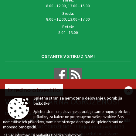
Torek:
8.00 - 12.00, 13.00 - 15.00
Sreda:
8.00 - 12.00, 13.00 - 17.00
Petek:
8.00 - 13.00
OSTANITE V STIKU Z NAMI
Izredno obvestilo
VREMENSKA NAPOVED
Spletna stran za nemoteno delovanje uporablja
VELIKA POŽARNA OGROŽENOST
piškotke
Spletna stran za delovanje uporablja samo nujno potrebne
Občinski štab civilne zaščite Občine Zreče vas obvešča, da
piškotke, za katere ne potrebujemo vaše privolitve. Brez
uprava republike Slovenije za zaščito in reševanje razglaša
namestitve teh piškotkov, vam nemotenega dostopa do spletne strani ne
VELIKO POŽARNO OGROŽENOST! Ta je pričela veljati 30.
Zasnova, izvedba in vzdrževanje: Sigmateh d.o.o.
moremo omogočiti.
julija 2026 in je razglašena na območju celotne države.
Splošni pogoji spletne strani
Center za varstvo osebnih podatkov
|
|
Za več informacij si preberite
Politika piškotkov
.