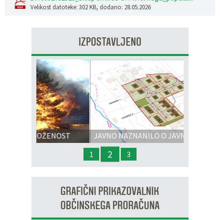
Velikost datoteke: 302 KB
, dodano: 28.05.2026
IZPOSTAVLJENO
Prejšnja
Nasl
ENOST
JAVNO NAZNANILO O JAVNI RAZGRNITVI
IN JAVNI OBRAVNAVI - OPPN na območju
2
1
3
OP8/009 – stanovanjsko območje Dobrava 3
GRAFIČNI PRIKAZOVALNIK
OBČINSKEGA PRORAČUNA