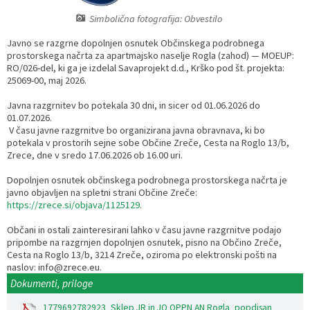
Simbolična fotografija: Obvestilo
Razvojni programi
Predstavniki občine v svetih zavodov
Prijave in pobude
Splošni akti občine
Delovni čas zdravnikov
Ceniki
Javno se razgrne dopolnjen osnutek Občinskega podrobnega
Kronologija občine
Informacije javnega značaja
Društva
prostorskega načrta za apartmajsko naselje Rogla (zahod) — MOEUP:
RO/026-del, ki ga je izdelal Savaprojekt d.d., Krško pod št. projekta:
25069-00, maj 2026.
Fotogalerija
Lokalne volitve
Lokacije defibrilatorjev
Javna razgrnitev bo potekala 30 dni, in sicer od 01.06.2026 do
01.07.2026.
Vizitka
Varuhov kotiček
V času javne razgrnitve bo organizirana javna obravnava, ki bo
potekala v prostorih sejne sobe Občine Zreče, Cesta na Roglo 13/b,
Zrece, dne v sredo 17.06.2026 ob 16.00 uri.
Dopolnjen osnutek občinskega podrobnega prostorskega načrta je
javno objavljen na spletni strani Občine Zreče:
https://zrece.si/objava/1125129
.
Občani in ostali zainteresirani lahko v času javne razgrnitve podajo
pripombe na razgrnjen dopolnjen osnutek, pisno na Občino Zreče,
Cesta na Roglo 13/b, 3214 Zreče, oziroma po elektronski pošti na
naslov: info@zrece.eu.
Dokumenti, priloge
1779692782923_Sklep JR in JO OPPN AN Rogla_popdisan